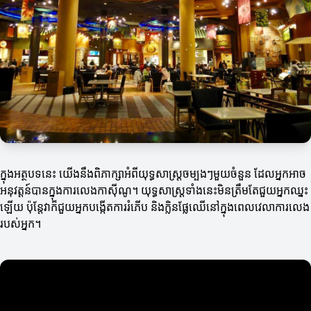
ក្នុងអត្ថបទនេះ យើងនឹងពិភាក្សាអំពីយុទ្ធសាស្ត្រចម្បងៗមួយចំនួន ដែលអ្នកអាច
អនុវត្តន៍បានក្នុងការលេងកាស៊ីណូ។ យុទ្ធសាស្ត្រទាំងនេះមិនត្រឹមតែជួយអ្នកឈ្នះ
ឡើយ ប៉ុន្តែវាក៏ជួយអ្នកបង្កើតការរំភើប និងក្លិនផ្លែឈើនៅក្នុងពេលវេលាការលេង
របស់អ្នក។