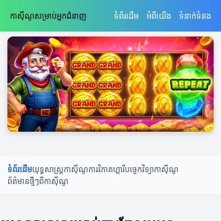
កាស៊ីណូសម្រាប់អ្នកជំនាញ
ទំព័រដើម
អំពី​យើង
ទំនាក់ទំនង
ទំព័រដើម
យុទ្ធសាស្ត្រកាស៊ីណូ
ការវិភាគហ្គារី
បច្ចេកវិទ្យាកាស៊ីណូ
ព័ត៌មានថ្មីៗពីកាស៊ីណូ