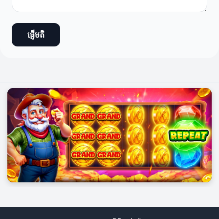
ផ្ញើមតិ