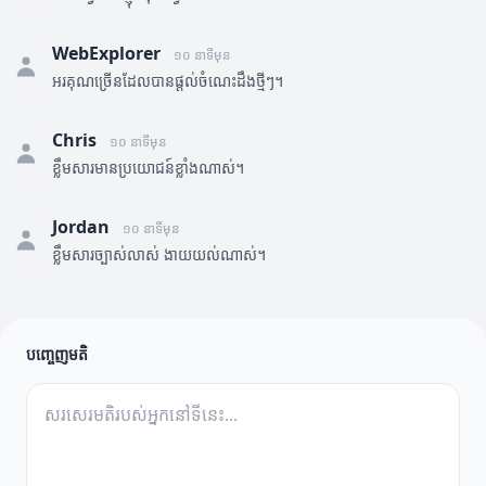
WebExplorer
១០ នាទីមុន
អរគុណច្រើនដែលបានផ្តល់ចំណេះដឹងថ្មីៗ។
Chris
១០ នាទីមុន
ខ្លឹមសារមានប្រយោជន៍ខ្លាំងណាស់។
Jordan
១០ នាទីមុន
ខ្លឹមសារច្បាស់លាស់ ងាយយល់ណាស់។
បញ្ចេញមតិ