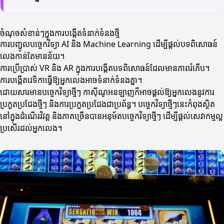
ចំណុចសំខាន់ៗក្នុងការបង្កើតទំនាក់ទំនងថ្មី
ការបញ្ជូលបច្ចេកវិទ្យា AI និង Machine Learning ដើម្បីផ្តល់បទពិសោធន៍
លេងកាន់តែមានន័យ។
ការប្រើប្រាស់ VR និង AR ក្នុងការបង្កើតបទពិសោធន៍ដែលមានភាពរំភើប។
ការបង្កើតវេទិកាធ្វើឱ្យអ្នកលេងអាចទំនាក់ទំនងគ្នា។
ដោយសារមានបច្ចេកវិទ្យាថ្មីៗ កាស៊ីណូអនឡាញក៏អាចផ្តល់ឱ្យអ្នកលេងនូវការ
ប្រកួតប្រជែងថ្មីៗ និងការប្រកួតប្រជែងជាប្រព័ន្ធ។ បច្ចេកវិទ្យាថ្មីៗនេះកំពុងស្ថិត
នៅក្នុងដំណើរវិវត្ត និងភាគច្រើនបានអនុម័តបច្ចេកវិទ្យាថ្មីៗ ដើម្បីផ្តល់សេវាកម្មល្អ
ប្រសើរដល់អ្នកលេង។