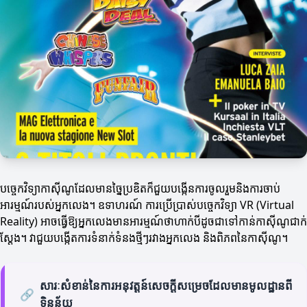
បច្ចេកវិទ្យាកាស៊ីណូដែលមានច្នៃប្រឌិតក៏ជួយបង្កើនការចូលរួមនិងការចាប់
អារម្មណ៍របស់អ្នកលេង។ ឧទាហរណ៍ ការប្រើប្រាស់បច្ចេកវិទ្យា VR (Virtual
Reality) អាចធ្វើឱ្យអ្នកលេងមានអារម្មណ៍ថាហាក់បីដូចជាទៅកាន់កាស៊ីណូជាក់
ស្តែង។ វាជួយបង្កើតការទំនាក់ទំនងថ្មីៗរវាងអ្នកលេង និងពិភពនៃកាស៊ីណូ។
សារៈសំខាន់នៃការអនុវត្តន៍សេចក្តីសម្រេចដែលមានមូលដ្ឋានពី
🔗
ទិន្នន័យ