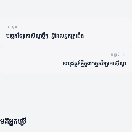
មុន
បច្ចេកវិទ្យាកាស៊ីណូថ្មីៗ: អ្វីដែលអ្នកត្រូវដឹង
បន្ទាប់
នវានុវត្តន៍ថ្មីក្នុងបច្ចេកវិទ្យាកាស៊ីណូ
មតិអ្នកប្រើ