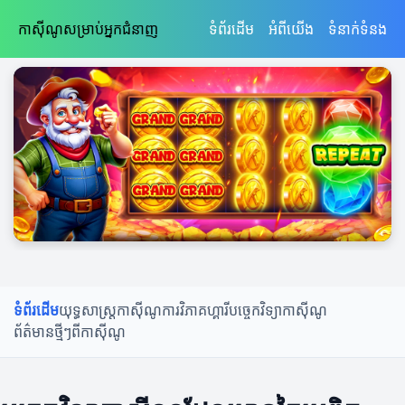
កាស៊ីណូសម្រាប់អ្នកជំនាញ
ទំព័រដើម
អំពី​យើង
ទំនាក់ទំនង
ទំព័រដើម
យុទ្ធសាស្ត្រកាស៊ីណូ
ការវិភាគហ្គារី
បច្ចេកវិទ្យាកាស៊ីណូ
ព័ត៌មានថ្មីៗពីកាស៊ីណូ