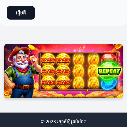
ផ្ញើមតិ
© 2023 រក្សាសិទ្ធិគ្រប់យ៉ាង