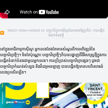
Watch Video related to: បច្ចេកវិទ្យាកាស៊ីណូដែលមានច្នៃប្រឌិត: ការបង្កើត
▶
ទំនាក់ទំនងថ្មី
នៅក្នុងអាជីវកម្មកាស៊ីណូ អ្នកលេងតែងតែមានសំណួរពីការអភិវឌ្ឍន៍នៃ
បច្ចេកវិទ្យាថ្មីៗ។ មិនតែប៉ុណ្ណោះ បច្ចេកវិទ្យាថ្មីៗក៏បានបង្ហាញពីវិធីសាស្ត្រថ្មីក្នុងការ
បង្កើតទំនាក់ទំនងជាមួយអ្នកលេង។ ការប្រើប្រាស់បច្ចេកវិទ្យាផ្សេងៗ ដូចជា
បច្ចេកវិទ្យាកំណត់សំឡេង និងវីដេអូអនឡាញ បានបង្កើតឱ្យមានបទពិសោធន៍
លេងប្រសើរឡើង។