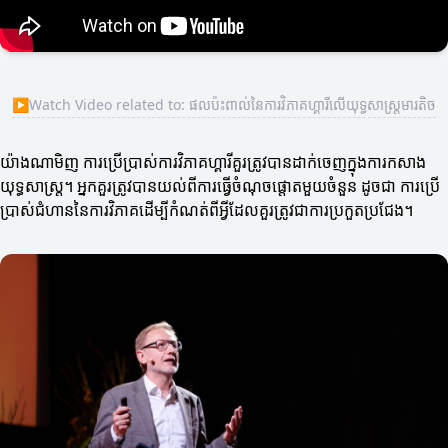
▶
Watch Video related to: ផលប៉ះពាល់នៃការវិភាគហ្គារីលើយុទ្ធសាស្ត្រមារតិច
យ៉ាងណាមិញ ការប្រើប្រាស់ការវិភាគហ្គារីគួរត្រូវបានដាក់ចេញក្នុងការកសាង
យុទ្ធសាស្ត្រ។ អ្នកគួរត្រូវបានយល់ពីការធ្វើចំណុចផ្តោតមួយចំនួន ដូចជា ការប្រើ
ប្រាស់ជំហាននៃការវិភាគដើម្បីកំណត់ពីអ្វីដែលគួរត្រូវជាការប្រកួតប្រជែង។