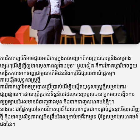
ការវិភាគហ្គារីក៏អាចជួយអាជីវកម្មក្នុងការបញ្ជាក់ពីការព្រួយបារម្ភនិងគម្រោង
ផ្សេងៗដើម្បីធ្វើឲ្យមានសុខភាពល្អជាងមុន។ មួយទៀត គឺការវិភាគហ្គារីអាចជួយ
បង្កើតភាពទាក់ទាញជាមួយអតិថិជននិងកម្មវិធីផ្សាយពាណិជ្ជកម្ម។
ការបង្កើតយុទ្ធសាស្ត្រថ្មី
ការវិភាគហ្គារីអាចត្រូវបានប្រើប្រាស់ដើម្បីបង្កើតយុទ្ធសាស្ត្រថ្មីសម្រាប់ការ
ផ្សព្វផ្សាយ។ ដោយប្រើប្រាស់ទិន្នន័យដែលបានប្រមូលបាន អ្នកអាចបង្កើតការ
ផ្សព្វផ្សាយដែលមានជំនាញជាងមុន និងទាក់ទាញសហគមន៍ថ្មីៗ។
នាងនេះ ជាផ្នែកមួយនៃការវិភាគហ្គារី ដែលហាក់ដូចជាការផ្ដល់ជូននូវមើលឃើញ
ថ្មី និងមានប្រសិទ្ធភាពល្អមិនត្រឹមតែសម្រាប់អាជីវកម្មទេ ប៉ុន្តែសម្រាប់សហគមន៍
ផងដែរ។