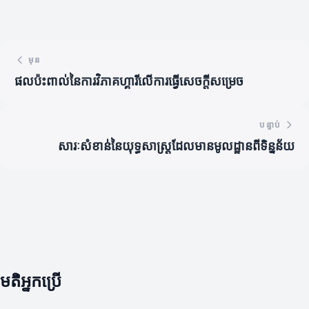
មុន
ផលប៉ះពាល់នៃការវិភាគហ្គារីលើការធ្វើសេចក្តីសម្រេច
បន្ទាប់
សារៈសំខាន់នៃយុទ្ធសាស្ត្រដែលមានមូលដ្ឋានពីទិន្នន័យ
មតិអ្នកប្រើ