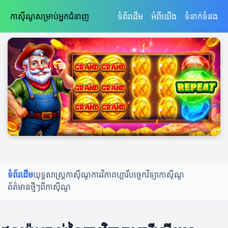
កាស៊ីណូសម្រាប់អ្នកជំនាញ
ទំព័រដើម
អំពី​យើង
ទំនាក់ទំនង
ទំព័រដើម
យុទ្ធសាស្ត្រកាស៊ីណូ
ការវិភាគហ្គារី
បច្ចេកវិទ្យាកាស៊ីណូ
ព័ត៌មានថ្មីៗពីកាស៊ីណូ