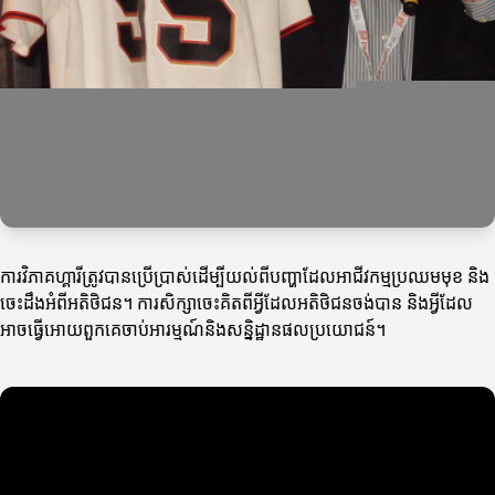
ការវិភាគហ្គារីត្រូវបានប្រើប្រាស់ដើម្បីយល់ពីបញ្ហាដែលអាជីវកម្មប្រឈមមុខ និង
ចេះដឹងអំពីអតិថិជន។ ការសិក្សាចេះគិតពីអ្វីដែលអតិថិជនចង់បាន និងអ្វីដែល
អាចធ្វើអោយពួកគេចាប់អារម្មណ៍និងសន្និដ្ឋានផលប្រយោជន៍។