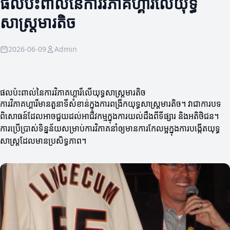
ផលប៉ះពាល់នៃការវិភាគហ្គារីលើយុទ្ធ
សាស្ត្រមារតិច
2026-06-09
Admin
ផលប៉ះពាល់នៃការវិភាគហ្គារីលើយុទ្ធសាស្ត្រមារតិច
ការវិភាគហ្គារីមានតួនាទីសំខាន់ក្នុងការពង្រីកយុទ្ធសាស្ត្រមារតិច។ វាជាការបទ
ពិសោធន៍ដែលអាចជួយដល់អាជីវកម្មក្នុងការយល់ដឹងពីទីផ្សារ និងអតិថិជន។
ការប្រើប្រាស់ទិន្នន័យសម្រាប់ការវិភាគនាំឲ្យមានការកែលម្អក្នុងការបង្កើតយុទ្ធ
សាស្ត្រដែលមានប្រសិទ្ធភាព។