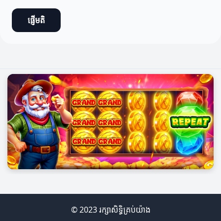
ផ្ញើមតិ
© 2023 រក្សាសិទ្ធិគ្រប់យ៉ាង