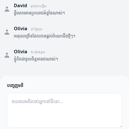
David
មុននេះបន្តិច
ខ្លឹមសារមានប្រយោជន៍ខ្លាំងណាស់។
Olivia
៣ ថ្ងៃមុន
អរគុណច្រើនដែលបានផ្តល់ចំណេះដឹងថ្មីៗ។
Olivia
២ ម៉ោងមុន
ខ្ញុំពិតជាចូលចិត្តអានវាណាស់។
បញ្ចេញមតិ