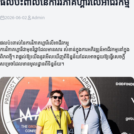
ផលប៉ះពាល់នៃការវិភាគហ្គារីលើអាជីវកម្ម
2026-06-02
Admin
ផលប៉ះពាល់នៃការវិភាគហ្គារីលើអាជីវកម្ម
ការវិភាគហ្គារីជាមុខវិជ្ជាដែលមានសារៈសំខាន់ក្នុងការអភិវឌ្ឍន៍អាជីវកម្មនៅក្នុង
ពិភពថ្មី។ វាផ្តល់ឱ្យយើងនូវមើលឃើញពីទិន្នន័យដែលអាចជួយឱ្យធ្វើសេចក្តី
សម្រេចដែលមានមូលដ្ឋានពីទិន្នន័យ។