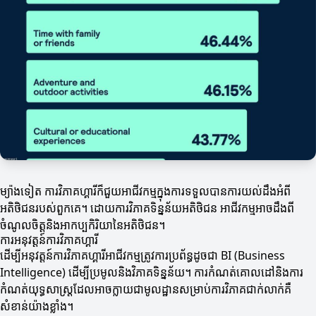
ម្យ៉ាងទៀត ការវិភាគហ្គារីក៏ជួយអាជីវកម្មក្នុងការទទួលបានការយល់ដឹងអំពី
អតិថិជនរបស់ពួកគេ។ ដោយការវិភាគទិន្នន័យអតិថិជន អាជីវកម្មអាចដឹងពី
ចំណូលចិត្តនិងអាកប្បកិរិយានៃអតិថិជន។
ការអនុវត្តន៍ការវិភាគហ្គារី
ដើម្បីអនុវត្តន៍ការវិភាគហ្គារីអាជីវកម្មត្រូវការប្រព័ន្ធដូចជា BI (Business
Intelligence) ដើម្បីប្រមូលនិងវិភាគទិន្នន័យ។ ការកំណត់គោលដៅនិងការ
កំណត់យុទ្ធសាស្ត្រដែលអាចក្លាយជាមូលដ្ឋានសម្រាប់ការវិភាគជាក់លាក់គឺ
សំខាន់យ៉ាងខ្លាំង។