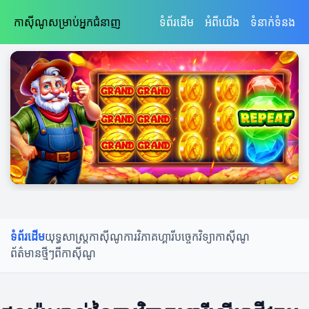
កាស៊ីណូសម្រាប់អ្នកជំនាញ
ទំព័រដើម
អំពី​យើង
ទំនាក់ទំនង
ទំព័រដើម
យុទ្ធសាស្ត្រកាស៊ីណូ
ការវិភាគហ្គារី
បច្ចេកវិទ្យាកាស៊ីណូ
ព័ត៌មានថ្មីៗពីកាស៊ីណូ