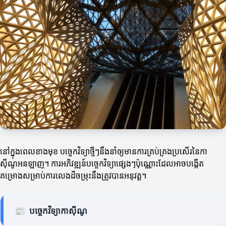
នៅក្នុងពេលខាងមុខ បច្ចេកវិទ្យាថ្មីៗនឹងនាំឲ្យមានការគ្រប់គ្រងប្រសើរនៃកា
ស៊ីណូអនឡាញ។ ការអភិវឌ្ឍន៍បច្ចេកវិទ្យាផ្សេងៗប៉ុណ្ណោះដែលអាចបង្កើត
គម្រោងសម្រាប់ការលេងដ៏ចម្រុះនឹងត្រូវបានអនុវត្ត។
📰
បច្ចេកវិទ្យាកាស៊ីណូ