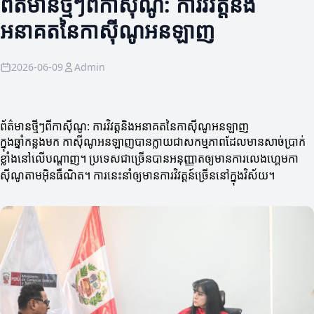
ព័ត៌មានថ្មីៗពីកាស៊ីណូ: ការវិវត្តនិង
អនាគតនៃកាស៊ីណូអនឡាញ
2026-06-09
Admin
ព័ត៌មានថ្មីៗពីកាស៊ីណូ: ការវិវត្តនិងអនាគតនៃកាស៊ីណូអនឡាញ
ក្នុងឆ្នាំកន្លងមក កាស៊ីណូអនឡាញបានក្លាយជាសកម្មភាពដែលមានសាច់ប្រាក់
ខ្លាំងនៅលើបណ្តាញ។ ប្រទេសជាច្រើនបានអនុញ្ញាតឲ្យមានការលេងហ្គេមកា
ស៊ីណូតាមអ៊ិនធឺណិត។ ការនេះនាំឲ្យមានការវិវត្តន៍ច្រើននៅក្នុងវិស័យ។