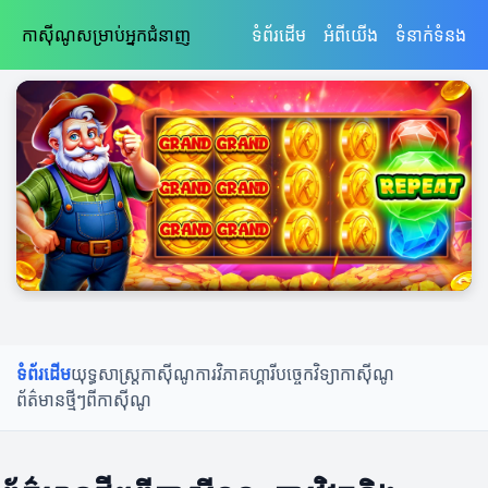
កាស៊ីណូសម្រាប់អ្នកជំនាញ
ទំព័រដើម
អំពី​យើង
ទំនាក់ទំនង
ទំព័រដើម
យុទ្ធសាស្ត្រកាស៊ីណូ
ការវិភាគហ្គារី
បច្ចេកវិទ្យាកាស៊ីណូ
ព័ត៌មានថ្មីៗពីកាស៊ីណូ