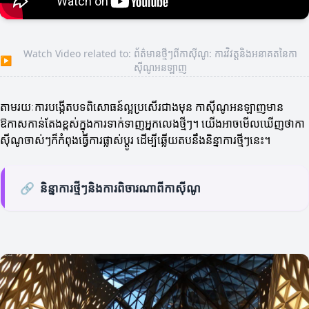
Watch Video related to: ព័ត៌មានថ្មីៗពីកាស៊ីណូ: ការវិវត្តនិងអនាគតនៃកា
▶
ស៊ីណូអនឡាញ
តាមរយៈការបង្កើតបទពិសោធន៍ល្អប្រសើរជាងមុន កាស៊ីណូអនឡាញមាន
ឱកាសកាន់តែងខ្ពស់ក្នុងការទាក់ទាញអ្នកលេងថ្មីៗ។ យើងអាចមើលឃើញថាកា
ស៊ីណូចាស់ៗក៏កំពុងធ្វើការផ្លាស់ប្តូរ ដើម្បីឆ្លើយតបនឹងនិន្នាការថ្មីៗនេះ។
🔗
និន្នាការថ្មីៗនិងការពិចារណា​ពីកាស៊ីណូ