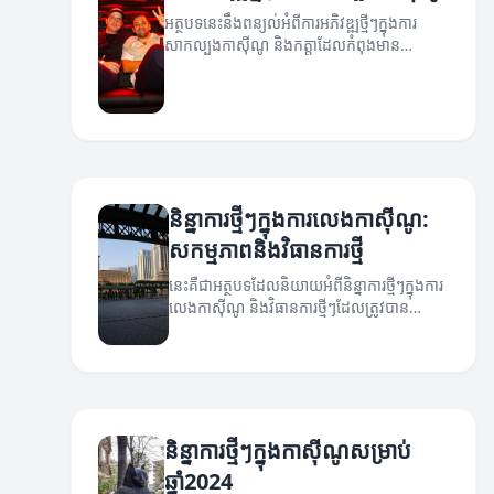
អត្ថបទនេះនឹងពន្យល់អំពីការអភិវឌ្ឍថ្មីៗក្នុងការ
សាកល្បងកាស៊ីណូ និងកត្តាដែលកំពុងមាន
ឥទ្ធិពលលើវិស័យនេះ។
និន្នាការថ្មីៗក្នុងការលេងកាស៊ីណូ:
សកម្មភាពនិងវិធានការថ្មី
នេះគឺជាអត្ថបទដែលនិយាយអំពីនិន្នាការថ្មីៗក្នុងការ
លេងកាស៊ីណូ និងវិធានការថ្មីៗដែលត្រូវបាន
អនុវត្ដ។
និន្នាការថ្មីៗក្នុងកាស៊ីណូសម្រាប់
ឆ្នាំ2024