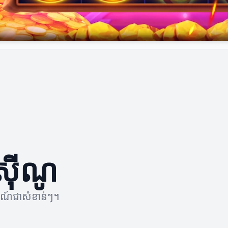
ាស៊ីណូ
ិការណ៍ជាសំខាន់ៗ។