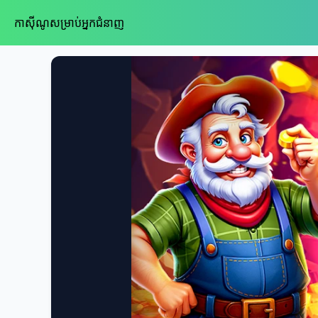
កាស៊ីណូសម្រាប់អ្នកជំនាញ