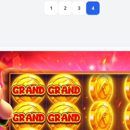
1
2
3
4